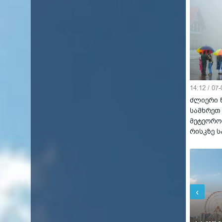
14:12 / 07
ძლიერი 
სამხრეთ
მეტეორო
რისკზე 
‹
შაბ
შაბ
19°C
21°C