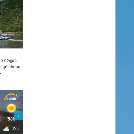
ი შრება -
 კრიზისი
ს
›
შაბ
შაბ
35°C
30°C