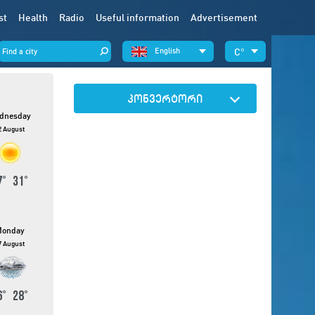
st
Health
Radio
Useful information
Advertisement
English
°
კონვერტორი
dnesday
2 August
7
°
31
°
onday
7 August
6
°
28
°