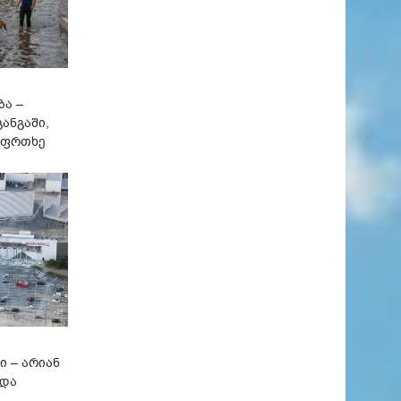
ბა –
ანგაში,
აფრთხე
ი – არიან
 და