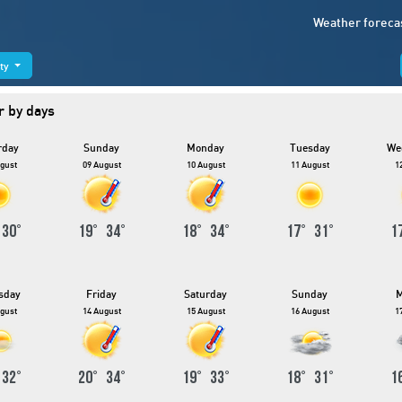
Weather foreca
ity
 by days
rday
Sunday
Monday
Tuesday
We
gust
09 August
10 August
11 August
1
°
30
°
19
°
34
°
18
°
34
°
17
°
31
°
1
sday
Friday
Saturday
Sunday
M
gust
14 August
15 August
16 August
1
°
32
°
20
°
34
°
19
°
33
°
18
°
31
°
1