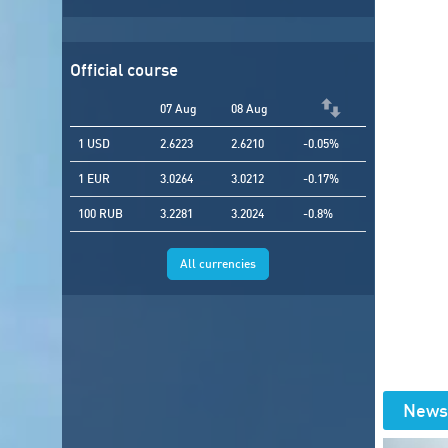
Official course
07 Aug
08 Aug
1 USD
2.6223
2.6210
-0.05%
1 EUR
3.0264
3.0212
-0.17%
100 RUB
3.2281
3.2024
-0.8%
All currencies
News