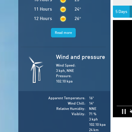
11 Hours
24
°
5 Days
12 Hours
26
°
Read more
Wind and pressure
Wind Speed:
3 kph, NNE
Pressure:
102.10 kpa
Apparent Temperature:
16
°
Wind Chill:
14
°
Relative Humidity:
NNE
Visiblity:
71 %
3 kph
102.10 kpa
24 km