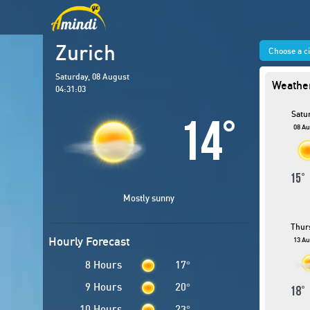
Zurich
Choose a c
Saturday, 08 August
Weather
04:31:04
Satu
14
°
08 Au
15
Mostly sunny
Thur
Hourly Forecast
13 Au
8 Hours
17
°
9 Hours
20
°
18
10 Hours
23
°