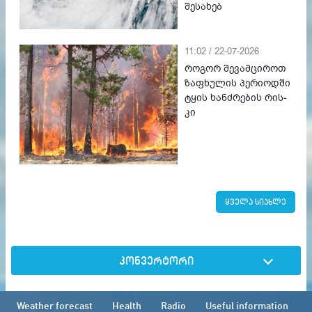
შესახებ
11:02 / 22-07-2026
როგორ შევამციროთ
ზა­ფხუ­ლის პე­რი­ოდ­ში
ტყის ხან­ძრე­ბის რის­
კი
ყველა სიახლე
კონვერტორი
Weather forecast
Health
Radio
Useful information