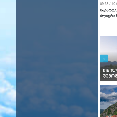
09:33 / 10
საქართვ
ძლიერი 
‹
ორშ
ორშ
17°C
28°C
თბილ
ბათუმი
შემო
11°C
21°C