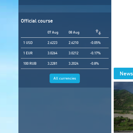
Official course
07 Aug
08 Aug
1 USD
2.6223
2.6210
-0.05%
1 EUR
3.0264
3.0212
-0.17%
100 RUB
3.2281
3.2024
-0.8%
News
All currencies