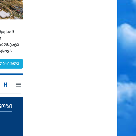
ტიქიამ
ი
აბონენტი
ატოვა
ლა სიახლე
ნოზი