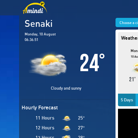
Senaki
Choose a c
Monday, 10 August
Weather
06:36:52
Mon
24
°
10 Au
21
Cloudy and sunny
5 Days
Hourly Forecast
11 Hours
25
°
12 Hours
27
°
13 Hours
28
°