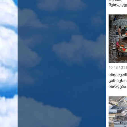
შეზღუდვ
10:46 / 31
ინდოეთშ
გამოცხა
იზრდება