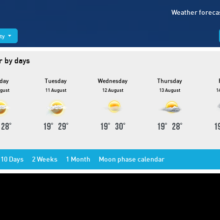
Weather foreca
ity
 by days
day
Tuesday
Wednesday
Thursday
gust
11 August
12 August
13 August
1
°
28
°
19
°
29
°
19
°
30
°
19
°
28
°
1
10 Days
2 Weeks
1 Month
Moon phase calendar