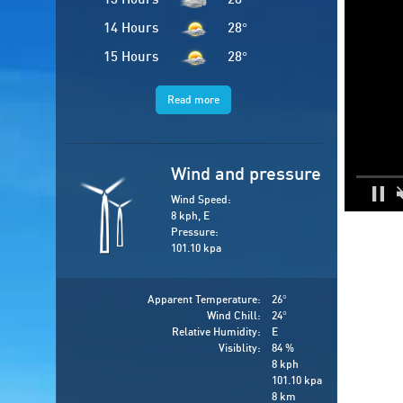
14 Hours
28
°
15 Hours
28
°
Read more
Wind and pressure
Wind Speed:
8 kph, E
Pressure:
101.10 kpa
Apparent Temperature:
26
°
Wind Chill:
24
°
Relative Humidity:
E
Visiblity:
84 %
8 kph
101.10 kpa
8 km