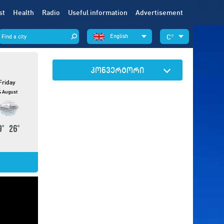
st
Health
Radio
Useful information
Advertisement
English
°
კონვერტორი
Friday
4 August
9
°
26
°