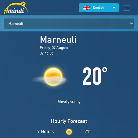
English
Marneuli
Friday, 07 August
02:46:06
20
°
Mostly sunny
Hourly Forecast
7 Hours
21
°