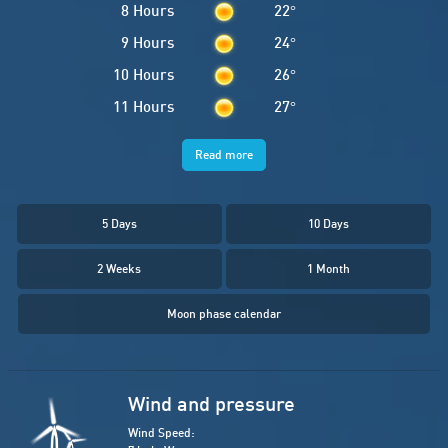
8 Hours
22
°
9 Hours
24
°
10 Hours
26
°
11 Hours
27
°
Read more
5 Days
10 Days
2 Weeks
1 Month
Moon phase calendar
Wind and pressure
Wind Speed: