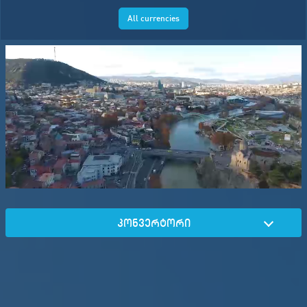
All currencies
კონვერტორი