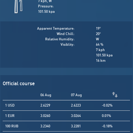
7 kph, W
Pressure:
101.50 kpa
Apparent Temperature:
19
°
Wind Chill:
20
°
Relative Humidity:
W
Visiblity:
64 %
7 kph
101.50 kpa
16 km
Official course
06 Aug
07 Aug
1 USD
2.6229
2.6223
-0.02%
1 EUR
3.0260
3.0264
0.01%
100 RUB
3.2340
3.2281
-0.18%