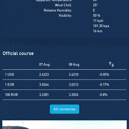
Wind Chill:
25
°
Relative Humidity:
E
Visiblity:
50 %
11 kph
101.30 kpa
16 km
Official course
07 Aug
08 Aug
1 USD
2.6223
2.6210
-0.05%
1 EUR
3.0264
3.0212
-0.17%
100 RUB
3.2281
3.2024
-0.8%
All currencies