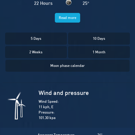
22 Hours
25
°
Read more
5 Days
10 Days
2 Weeks
1 Month
Moon phase calendar
Wind and pressure
Wind Speed:
11 kph, E
Pressure:
101.30 kpa
Apparent Temperature:
24
°