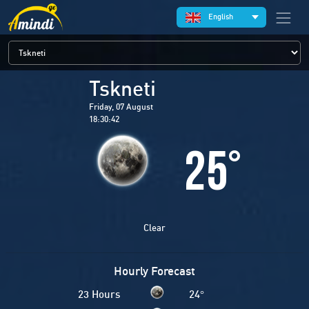
English
Tskneti
Friday, 07 August
18:30:42
25
°
Clear
Hourly Forecast
23 Hours
24
°