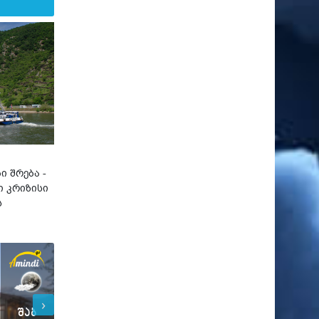
ი შრება -
 კრიზისი
ს
›
შაბ
შაბ