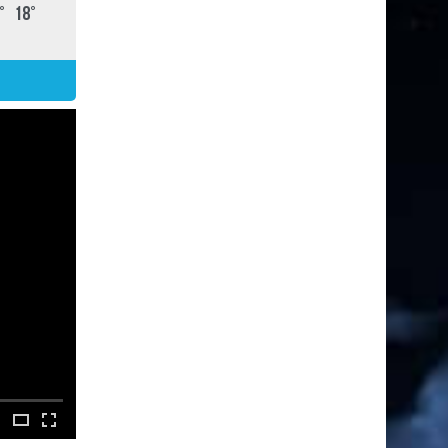
°
18
°