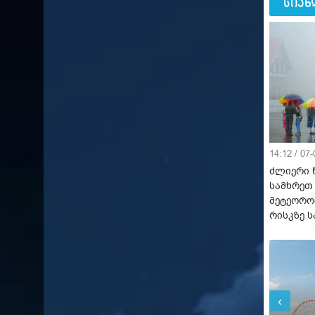
სიახ
14:12 / 07
ძლიერი 
სამხრეთ
მეტეორო
რისკზე 
‹
შაბ
შაბ