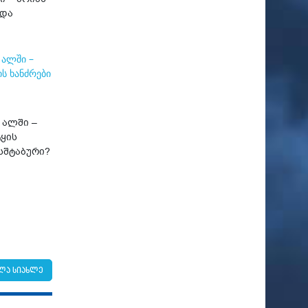
 და
 ალში –
ყის
სშტაბური?
ლა სიახლე