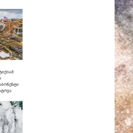
ტიქიამ
ი
აბონენტი
ატოვა