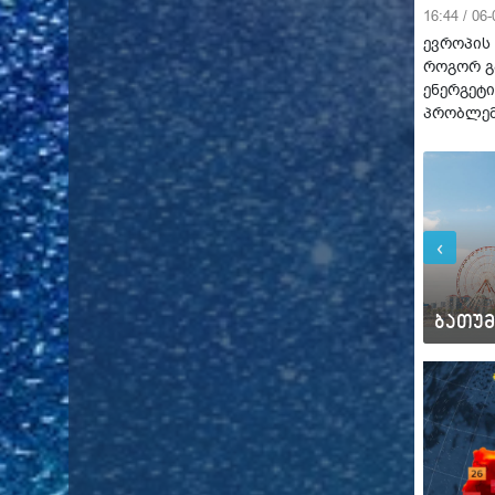
16:44 / 06
ევროპის 
როგორ გ
ენერგეტი
პრობლე
‹
პარ
პარ
19°C
21°C
ბაკურიანი
ბათუმ
10°C
13°C