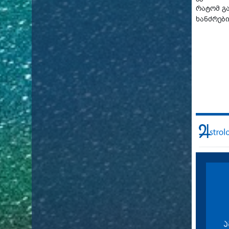
რატომ გ
ხანძრებ
ა