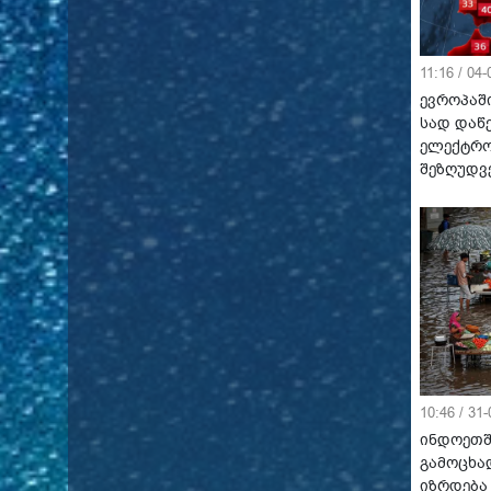
11:16 / 04
ევროპაში
სად დაწ
ელექტრო
შეზღუდვ
10:46 / 31
ინდოეთშ
გამოცხა
იზრდება