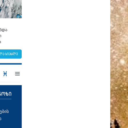
უნდა
ი
ბ
ლა სიახლე
ნოზი
ების
ს