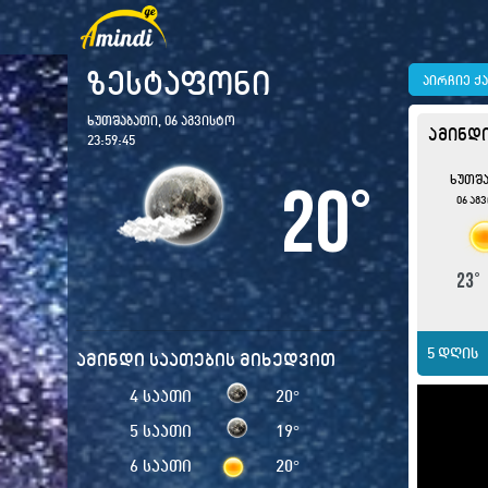
ზესტაფონი
აირჩიე ქ
ხუთშაბათი, 06 აგვისტო
ამინდ
23:59:47
ხუთშ
20
°
06 აგ
23
5 დღის
ამინდი საათების მიხედვით
4 საათი
20
°
5 საათი
19
°
6 საათი
20
°