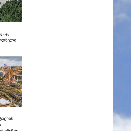
ადაც
ლოდნელი
ტიქიამ
ი
აბონენტი