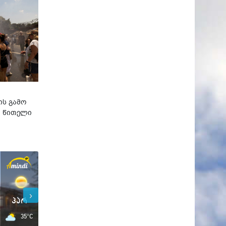
ის გამო
ი წითელი
›
პარ
პარ
35°C
29°C