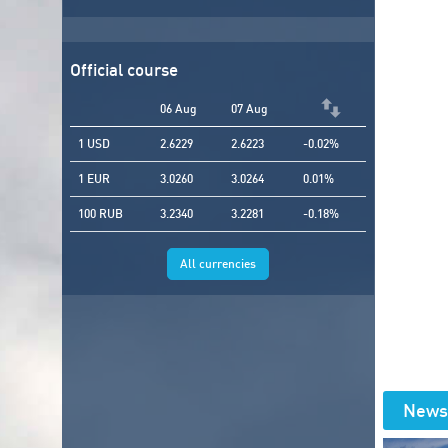
Official course
06 Aug
07 Aug
1 USD
2.6229
2.6223
-0.02%
1 EUR
3.0260
3.0264
0.01%
100 RUB
3.2340
3.2281
-0.18%
All currencies
News