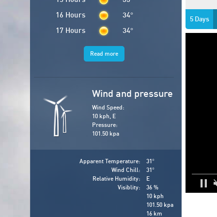
16 Hours
34
°
5 Days
17 Hours
34
°
Read more
Wind and pressure
Wind Speed:
10 kph, E
Pressure:
101.50 kpa
Apparent Temperature:
31
°
Wind Chill:
31
°
Relative Humidity:
E
Visiblity:
36 %
10 kph
101.50 kpa
16 km