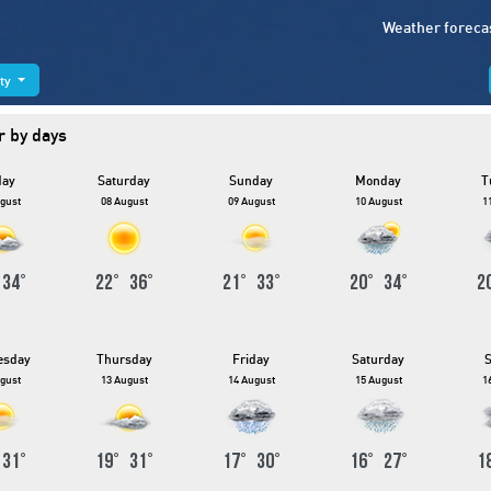
Weather foreca
ity
 by days
day
Saturday
Sunday
Monday
T
gust
08 August
09 August
10 August
1
°
34
°
22
°
36
°
21
°
33
°
20
°
34
°
2
esday
Thursday
Friday
Saturday
gust
13 August
14 August
15 August
1
°
31
°
19
°
31
°
17
°
30
°
16
°
27
°
1