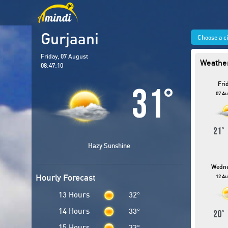
Gurjaani
Choose a c
Friday, 07 August
Weather
08:47:11
Fri
31
°
07 Au
21
Hazy Sunshine
Wedn
Hourly Forecast
12 Au
13 Hours
32
°
14 Hours
33
°
20
15 Hours
33
°