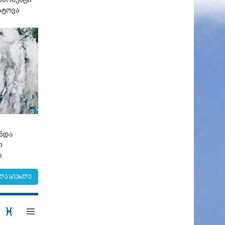
ატოვა
უნდა
ი
ბ
ლა სიახლე