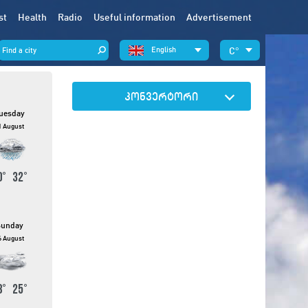
st
Health
Radio
Useful information
Advertisement
English
°
კონვერტორი
uesday
1 August
0
°
32
°
Sunday
6 August
8
°
25
°