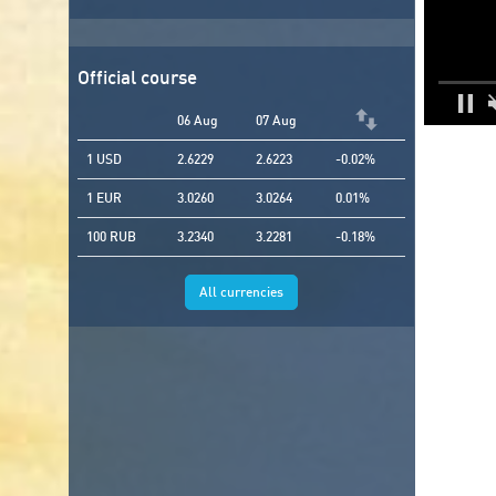
Official course
06 Aug
07 Aug
1 USD
2.6229
2.6223
-0.02%
1 EUR
3.0260
3.0264
0.01%
100 RUB
3.2340
3.2281
-0.18%
All currencies