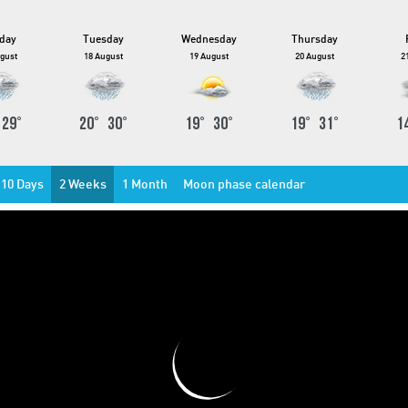
day
Tuesday
Wednesday
Thursday
gust
18 August
19 August
20 August
2
°
29
°
20
°
30
°
19
°
30
°
19
°
31
°
1
10 Days
2 Weeks
1 Month
Moon phase calendar