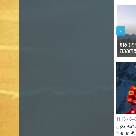
‹
პარ
პარ
20°C
28°C
თბილ
ბათუმი
შემო
13°C
23°C
11:16 / 04
ევროპაში
სად დაწ