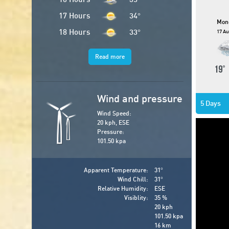
17 Hours
34
°
Mon
18 Hours
33
°
17 Au
Read more
19
Wind and pressure
5 Days
Wind Speed:
20 kph, ESE
Pressure:
101.50 kpa
Apparent Temperature:
31
°
Wind Chill:
31
°
Relative Humidity:
ESE
Visiblity:
35 %
20 kph
101.50 kpa
16 km