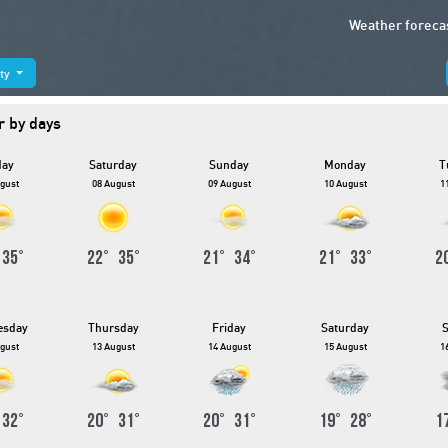
Weather foreca
ity
 by days
day
Saturday
Sunday
Monday
T
gust
08 August
09 August
10 August
1
°
35
°
22
°
35
°
21
°
34
°
21
°
33
°
2
esday
Thursday
Friday
Saturday
gust
13 August
14 August
15 August
1
°
32
°
20
°
31
°
20
°
31
°
19
°
28
°
1