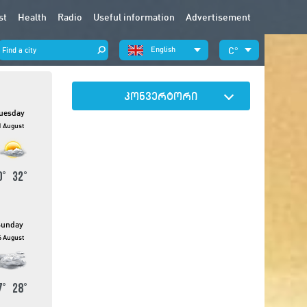
st
Health
Radio
Useful information
Advertisement
English
°
კონვერტორი
uesday
1 August
0
°
32
°
Sunday
6 August
7
°
28
°