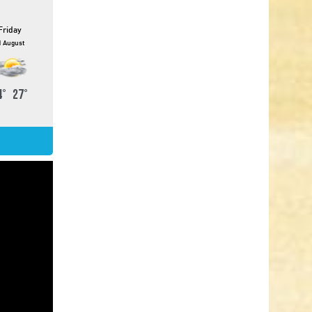
Friday
1 August
4
°
27
°