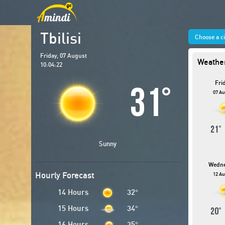
Tbilisi
Choose a c
Friday, 07 August
Weather
10:04:23
Fri
31
°
07 Au
21
Sunny
Wedn
Hourly Forecast
12 Au
14 Hours
32
°
15 Hours
34
°
20
16 Hours
35
°