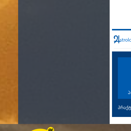
ა
პრაქტ