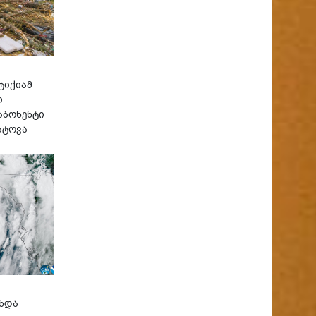
ტიქიამ
ი
აბონენტი
ატოვა
უნდა