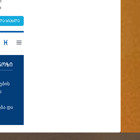
ი
ბ
ლა სიახლე
ნოზი
ების
ს
ბა და