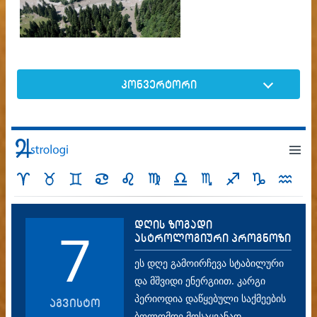
კონვერტორი
დღის ზოგადი
7
ასტროლოგიური პროგნოზი
ეს დღე გამოირჩევა სტაბილური
და მშვიდი ენერგიით. კარგი
პერიოდია დაწყებული საქმეების
აგვისტო
ბოლომდე მოსაყვანად,