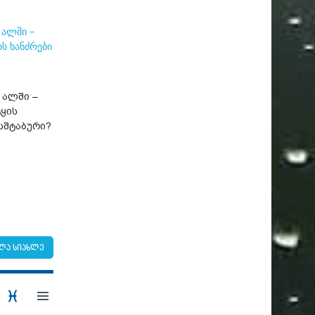
 ალში –
ყის
სშტაბური?
ლა სიახლე