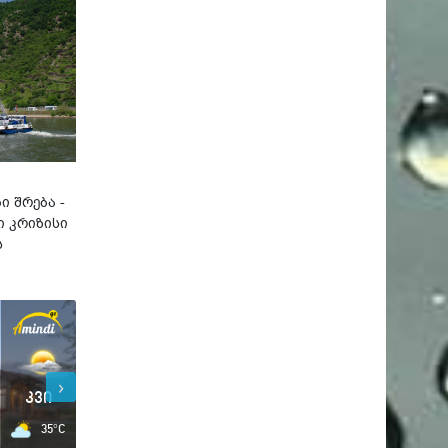
ი შრება -
 კრიზისი
ს
›
კვი
კვი
35°C
27°C