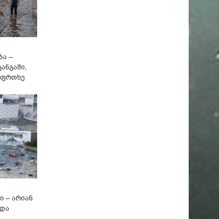
ბა –
ანგაში,
აფრთხე
ი – არიან
 და