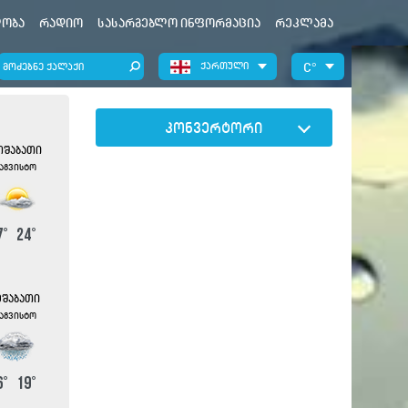
ობა
რადიო
სასარგებლო ინფორმაცია
რეკლამა
ქართული
°
კონვერტორი
თშაბათი
 აგვისტო
7
°
24
°
მშაბათი
 აგვისტო
6
°
19
°