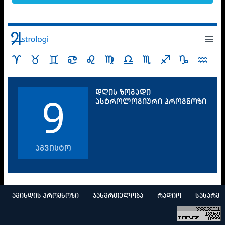
დღის ზოგადი
9
ასტროლოგიური პროგნოზი
აგვისტო
ამინდის პროგნოზი
ჯანმრთელობა
რადიო
სასარგ