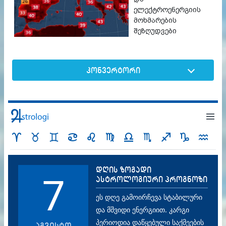
ელექტროენერგიის
მოხმარების
შეზღუდვები
კონვერტორი
დღის ზოგადი
7
ასტროლოგიური პროგნოზი
ეს დღე გამოირჩევა სტაბილური
და მშვიდი ენერგიით. კარგი
პერიოდია დაწყებული საქმეების
აგვისტო