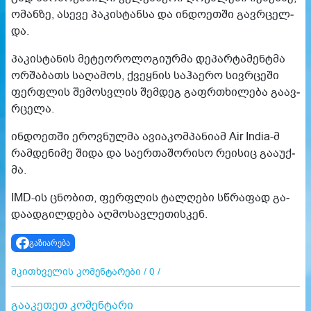
ომან­ზე, ასე­ვე პა­კის­ტან­სა და ინ­დო­ეთ­ში გავ­რცელ­
და.
პა­კის­ტა­ნის მე­ტე­ო­რო­ლო­გი­ურ­მა დე­პარ­ტა­მენ­ტმა
ორ­შა­ბათს სა­ღა­მოს, ქვეყ­ნის სა­ჰა­ე­რო სივ­რცე­ში
ფერ­ფლის შე­მოს­ვლის შემ­დეგ გაფრ­თხი­ლე­ბა გა­ავ­
რცე­ლა.
ინ­დო­ეთ­ში ეროვ­ნულ­მა ავი­ა­კომ­პა­ნი­ამ Air India-მ
რამ­დე­ნი­მე შიდა და სა­ერ­თა­შო­რი­სო რე­ი­სიც გა­ა­უქ­
მა.
IMD-ის ცნო­ბით, ფერ­ფლის ტალ­ღე­ბი სწრა­ფად გა­
და­ად­გილ­დე­ბა აღ­მო­სავ­ლე­თის­კენ.
გაზიარება
მკითხველის კომენტარები / 0 /
გააკეთეთ კომენტარი