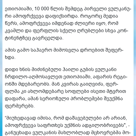
ეთი­ო­პი­ა­ში, 10 000 წლის შემ­დეგ პირ­ვე­ლი ვულ­კა­ნუ­
რი ამოფრქვე­ვა და­ფიქ­სირ­და. რო­გორც მე­დია
წერს, ამოფრქვე­ვა იმ­დე­ნად ძლი­ე­რი იყო, რომ
კვამ­ლი და ფერ­ფლის სქე­ლი ღრუბ­ლე­ბი სხვა კონ­
ტი­ნენტზეც გავ­რცელ­და.
ამის გამო სა­ჰა­ე­რო მი­მოს­ვლა დრო­ე­ბით შე­ფერ­
ხდა.
დიდი ხნის მი­ძი­ნე­ბუ­ლი ჰა­ი­ლი გუ­ბის ვულ­კა­ნი
ჩრდი­ლო-აღ­მო­სავ­ლეთ ეთი­ო­პი­ა­ში, აფა­რის რე­გი­
ონ­ში მდე­ბა­რე­ობს. მან კვი­რას გა­იღ­ვი­ძა, ფერ­
ფლმა კი ახ­ლომ­დე­ბა­რე სოფ­ლე­ბი ისე­თი მტვრით
და­ფა­რა, ამან სე­რი­ო­ზუ­ლი პრობ­ლე­მე­ბი შე­უქ­მნა
ფერ­მე­რებს.
“მი­უ­ხე­და­ვად იმი­სა, რომ და­შა­ვე­ბუ­ლე­ბი არ არი­ან,
ამოფრქვე­ვა საფრ­თხეს უქ­მნის ად­გი­ლობ­რი­ვებს", -
გა­ნუ­ცხა­და ვულ­კა­ნის მახ­ლობ­ლად მცხოვ­რებ­მა მო­