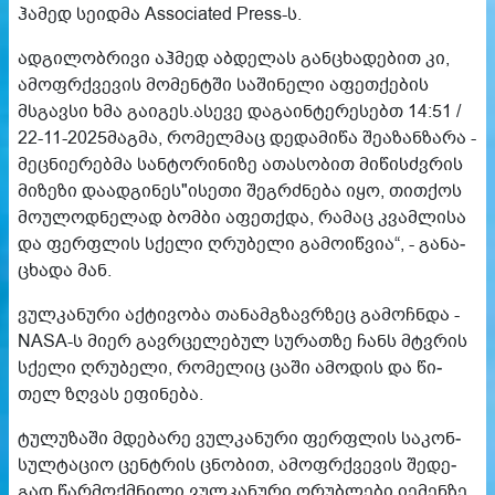
ჰა­მედ სე­იდ­მა Associated Press-ს.
ად­გი­ლობ­რი­ვი აჰ­მედ აბ­დე­ლას გან­ცხა­დე­ბით კი,
ამოფრქვე­ვის მო­მენ­ტში სა­ში­ნე­ლი აფეთ­ქე­ბის
მსგავ­სი ხმა გა­ი­გეს.ასევე დაგაინტერესებთ 14:51 /
22-11-2025მაგმა, რომელმაც დედამიწა შეაზანზარა -
მეცნიერებმა სანტორინიზე ათასობით მიწისძვრის
მიზეზი დაადგინეს"ისე­თი შეგ­რძნე­ბა იყო, თით­ქოს
მო­უ­ლოდ­ნე­ლად ბომ­ბი აფეთ­ქდა, რა­მაც კვამ­ლი­სა
და ფერ­ფლის სქე­ლი ღრუ­ბე­ლი გა­მო­იწ­ვია“, - გა­ნა­
ცხა­და მან.
ვულ­კა­ნუ­რი აქ­ტი­ვო­ბა თა­ნამ­გზავრზეც გა­მოჩ­ნდა -
NASA-ს მიერ გავ­რცე­ლე­ბულ სუ­რათ­ზე ჩანს მტვრის
სქე­ლი ღრუ­ბე­ლი, რო­მე­ლიც ცაში ამო­დის და წი­
თელ ზღვას ეფი­ნე­ბა.
ტუ­ლუ­ზა­ში მდე­ბა­რე ვულ­კა­ნუ­რი ფერ­ფლის სა­კონ­
სულ­ტა­ციო ცენ­ტრის ცნო­ბით, ამოფრქვე­ვის შე­დე­
გად წარ­მოქ­მნი­ლი ვულ­კა­ნუ­რი ღრუბ­ლე­ბი იე­მენ­ზე,