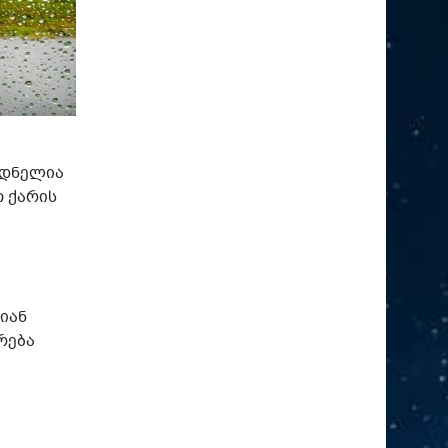
ოდნელია
თ ქარის
იან
რება