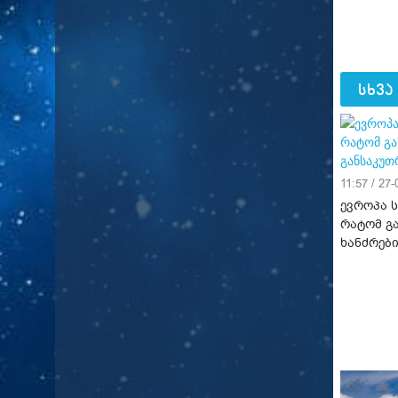
სხვა
11:57 / 27
ევროპა 
რატომ გ
ხანძრებ