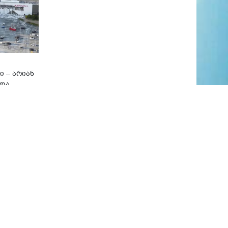
ი – არიან
 და
ნოზი