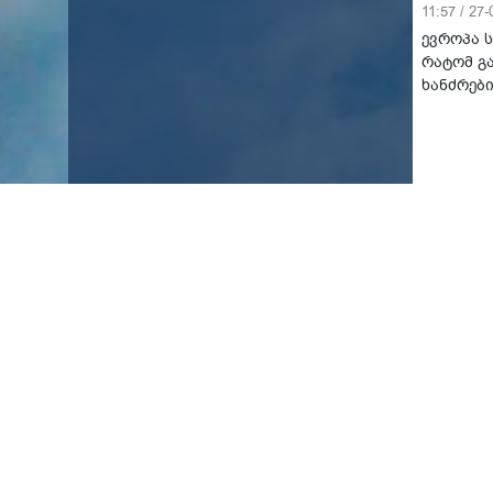
11:57 / 27
ევროპა 
რატომ გ
ხანძრებ
ა