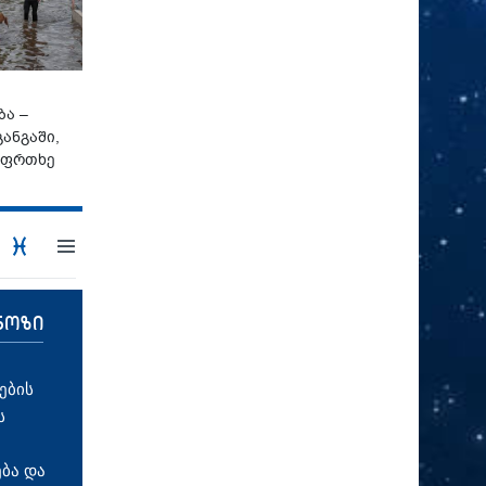
ბა –
ანგაში,
აფრთხე
ნოზი
ების
ს
ბა და