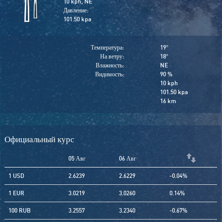
10 kph, NE
Давление:
101.50 kpa
Температура:
19
°
На ветру:
18
°
Влажность:
NE
Видимость:
90 %
10 kph
101.50 kpa
16 km
Официальный курс
05 Авг
06 Авг
1 USD
2.6239
2.6229
-0.04%
1 EUR
3.0219
3.0260
0.14%
100 RUB
3.2557
3.2340
-0.67%