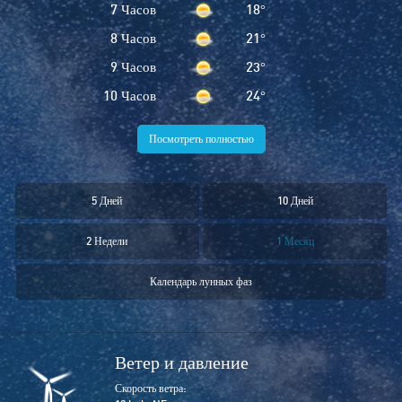
7 Часов
18
°
8 Часов
21
°
9 Часов
23
°
10 Часов
24
°
Посмотреть полностью
5 Дней
10 Дней
2 Недели
1 Месяц
Календарь лунных фаз
Ветер и давление
Скорость ветра: