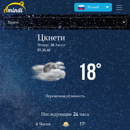
Русский
Цкнети
Четверг, 06 Август
01:35:40
18
°
Переменная облачность
Последующие 24 часа
6 Часов
17
°