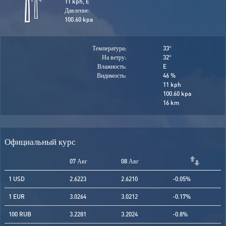
11 kph, E
Давление:
100.60 kpa
Температура:
33
°
На ветру:
32
°
Влажность:
E
Видимость:
46 %
11 kph
100.60 kpa
16 km
Официальный курс
07 Авг
08 Авг
1 USD
2.6223
2.6210
-0.05%
1 EUR
3.0264
3.0212
-0.17%
100 RUB
3.2281
3.2024
-0.8%