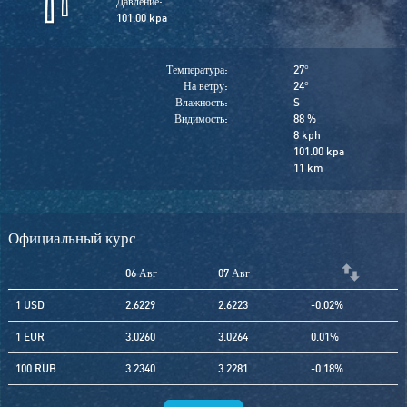
Давление:
101.00 kpa
Температура:
27
°
На ветру:
24
°
Влажность:
S
Видимость:
88 %
8 kph
101.00 kpa
11 km
Официальный курс
06 Авг
07 Авг
1 USD
2.6229
2.6223
-0.02%
1 EUR
3.0260
3.0264
0.01%
100 RUB
3.2340
3.2281
-0.18%