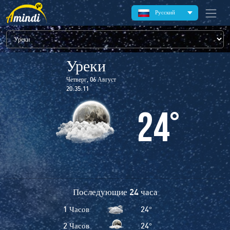
Русский
Уреки
Четверг, 06 Август
20:35:11
24
°
Последующие 24 часа
1 Часов
24
°
2 Часов
24
°