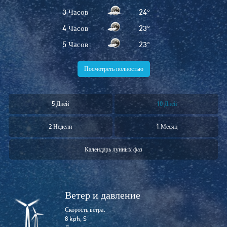
3 Часов
24
°
4 Часов
23
°
5 Часов
23
°
Посмотреть полностью
5 Дней
10 Дней
2 Недели
1 Месяц
Календарь лунных фаз
Ветер и давление
Скорость ветра:
8 kph, S