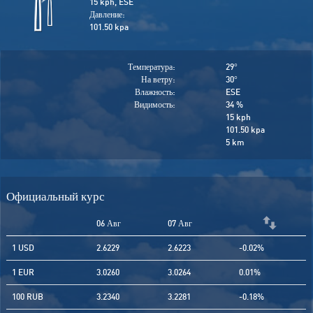
15 kph, ESE
Давление:
101.50 kpa
Температура:
29
°
На ветру:
30
°
Влажность:
ESE
Видимость:
34 %
15 kph
101.50 kpa
5 km
Официальный курс
06 Авг
07 Авг
1 USD
2.6229
2.6223
-0.02%
1 EUR
3.0260
3.0264
0.01%
100 RUB
3.2340
3.2281
-0.18%