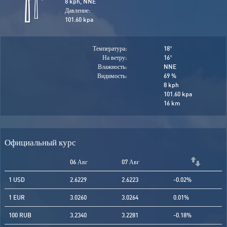
8 kph, NNE
Давление:
101.60 kpa
Температура:
18
°
На ветру:
16
°
Влажность:
NNE
Видимость:
69 %
8 kph
101.60 kpa
16 km
Официальный курс
06 Авг
07 Авг
1 USD
2.6229
2.6223
-0.02%
1 EUR
3.0260
3.0264
0.01%
100 RUB
3.2340
3.2281
-0.18%