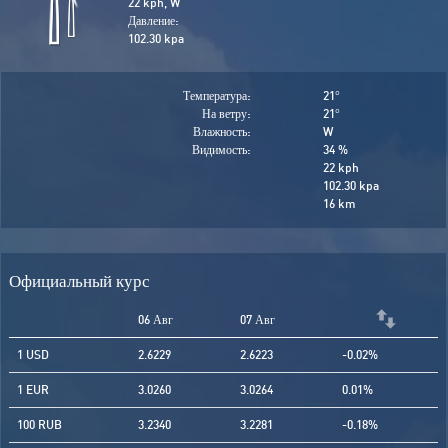
22 kph, W
Давление:
102.30 kpa
Температура:
21
°
На ветру:
21
°
Влажность:
W
Видимость:
34 %
22 kph
102.30 kpa
16 km
Официальный курс
06 Авг
07 Авг
1 USD
2.6229
2.6223
-0.02%
1 EUR
3.0260
3.0264
0.01%
100 RUB
3.2340
3.2281
-0.18%