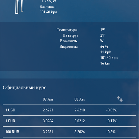
11 kph, W
Давление:
101.40 kpa
Температура:
19
°
На ветру:
21
°
Влажность:
W
Видимость:
64 %
11 kph
101.40 kpa
16 km
Официальный курс
07 Авг
08 Авг
1 USD
2.6223
2.6210
-0.05%
1 EUR
3.0264
3.0212
-0.17%
100 RUB
3.2281
3.2024
-0.8%