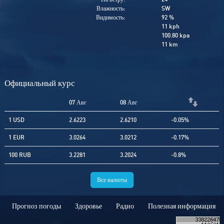
Влажность:
SW
Видимость:
92 %
11 kph
100.80 kpa
11 km
Официальный курс
07 Авг
08 Авг
1 USD
2.6223
2.6210
-0.05%
1 EUR
3.0264
3.0212
-0.17%
100 RUB
3.2281
3.2024
-0.8%
Все валюты
Прогноз погоды
Здоровье
Радио
Полезная информация