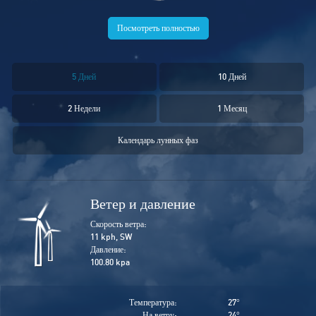
Посмотреть полностью
5 Дней
10 Дней
2 Недели
1 Месяц
Календарь лунных фаз
Ветер и давление
Скорость ветра:
11 kph, SW
Давление:
100.80 kpa
Температура:
27
°
На ветру:
24
°