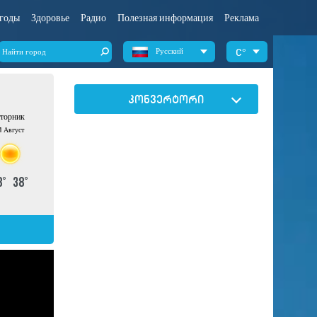
годы
Здоровье
Радио
Полезная информация
Реклама
Русский
°
კონვერტორი
торник
1 Август
8
°
38
°