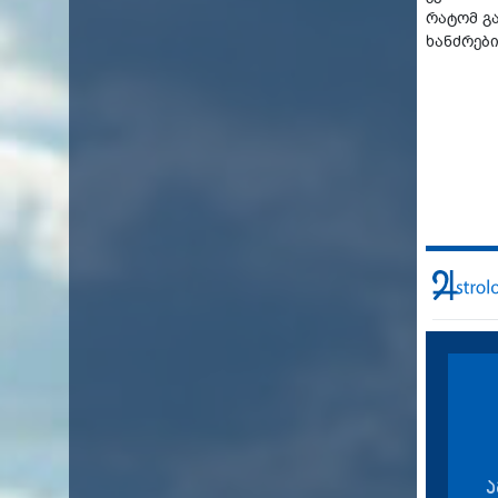
რატომ გ
ხანძრებ
ა