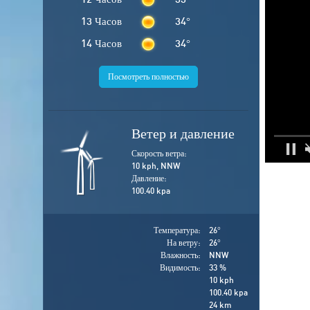
13 Часов
34
°
14 Часов
34
°
Посмотреть полностью
Ветер и давление
Скорость ветра:
10 kph, NNW
Давление:
100.40 kpa
Температура:
26
°
На ветру:
26
°
Влажность:
NNW
Видимость:
33 %
10 kph
100.40 kpa
24 km