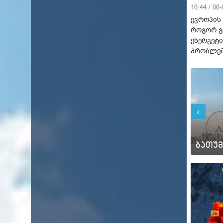
16:44 / 06
ევროპის 
როგორ გ
ენერგეტი
პრობლე
‹
პარ
პარ
18°C
20°C
ბაკურიანი
ბათუმ
12°C
14°C