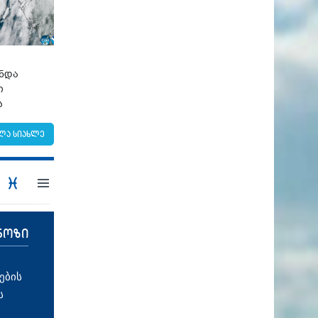
უნდა
ი
ბ
ლა სიახლე
ნოზი
ების
ს