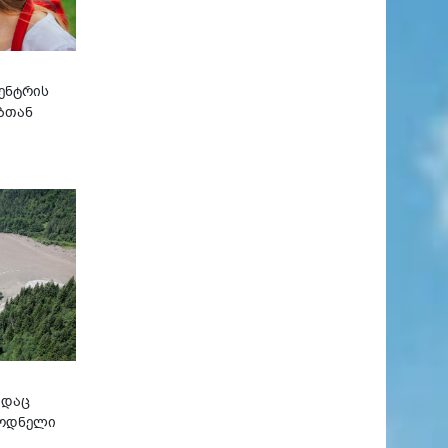
ენტრის
ბთან
ადაც
ლოდნელი