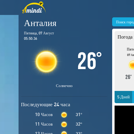
Анталия
Поиск горо
Пятница, 07 Август
Погода 
05:50:37
Пят
26
°
07 Ав
26
Солнечно
5 Дней
Последующие 24 часа
10 Часов
31
°
11 Часов
32
°
12 Часов
33
°