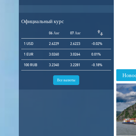
Официальный курс
06 Авг
07 Авг
1 USD
2.6229
2.6223
-0.02%
1 EUR
3.0260
3.0264
0.01%
100 RUB
3.2340
3.2281
-0.18%
Ново
Все валюты