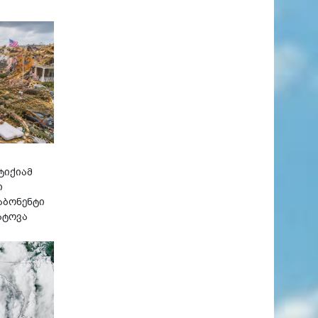
ტიქიამ
ი
აბონენტი
ატოვა