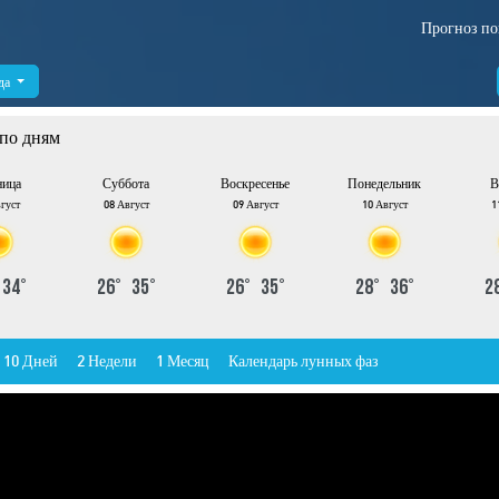
Прогноз по
да
по дням
ница
Суббота
Воскресенье
Понедельник
В
густ
08 Август
09 Август
10 Август
1
°
34
°
26
°
35
°
26
°
35
°
28
°
36
°
2
10 Дней
2 Недели
1 Месяц
Календарь лунных фаз