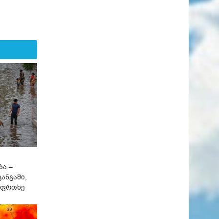
ბა –
ანგაში,
აფრთხე