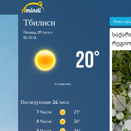
Тбилиси
Поиск горо
Пятница, 07 Август
საქარ
03:13:15
რეგიო
20
°
Солнечно
Последующие 24 часа
7 Часов
21
°
8 Часов
24
°
9 Часов
26
°