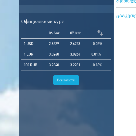
მკითხველ
გააკეთ
Официальный курс
06 Авг
07 Авг
1 USD
2.6229
2.6223
-0.02%
1 EUR
3.0260
3.0264
0.01%
100 RUB
3.2340
3.2281
-0.18%
Все валюты