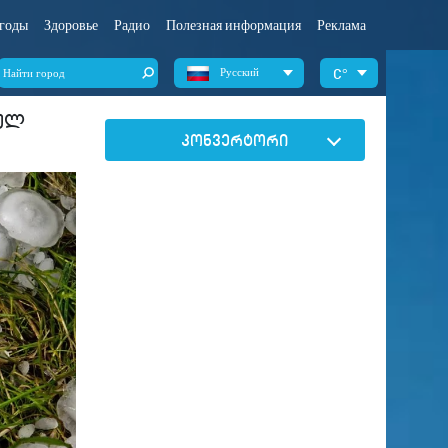
годы
Здоровье
Радио
Полезная информация
Реклама
Русский
°
ეულ
კონვერტორი