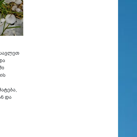
ასავლეთ
და
ში
ის
ატება,
ნ და