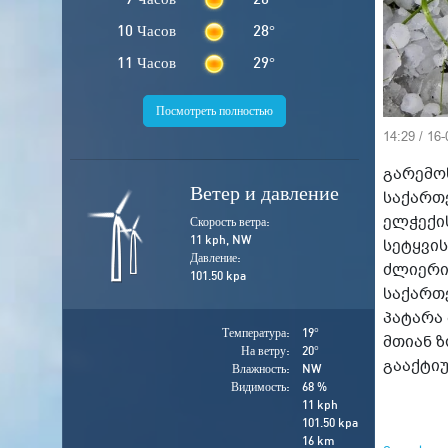
10 Часов
28
°
11 Часов
29
°
Посмотреть полностью
14:29 / 16
გარემო
Ветер и давление
საქართ
ელჭექი
Скорость ветра:
11 kph, NW
სეტყვი
Давление:
ძლიერი
101.50 kpa
საქართ
პატარა
Температура:
19
°
მთიან 
На ветру:
20
°
გააქტიუ
Влажность:
NW
Видимость:
68 %
11 kph
101.50 kpa
16 km